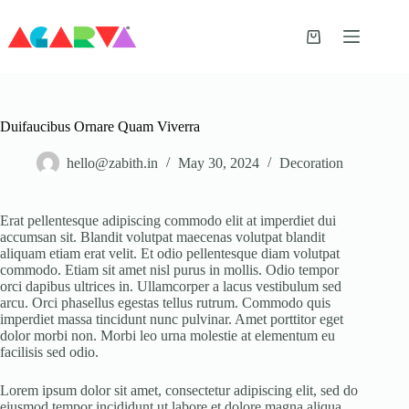
Skip
to
content
Shopping
cart
Duifaucibus Ornare Quam Viverra
hello@zabith.in
May 30, 2024
Decoration
Erat pellentesque adipiscing commodo elit at imperdiet dui
accumsan sit. Blandit volutpat maecenas volutpat blandit
aliquam etiam erat velit. Et odio pellentesque diam volutpat
commodo. Etiam sit amet nisl purus in mollis. Odio tempor
orci dapibus ultrices in. Ullamcorper a lacus vestibulum sed
arcu. Orci phasellus egestas tellus rutrum. Commodo quis
imperdiet massa tincidunt nunc pulvinar. Amet porttitor eget
dolor morbi non. Morbi leo urna molestie at elementum eu
facilisis sed odio.
Lorem ipsum dolor sit amet, consectetur adipiscing elit, sed do
eiusmod tempor incididunt ut labore et dolore magna aliqua.