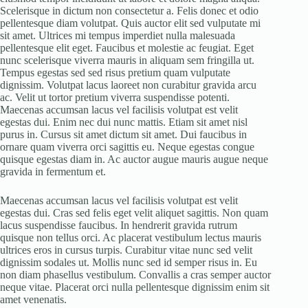
Scelerisque in dictum non consectetur a. Felis donec et odio
pellentesque diam volutpat. Quis auctor elit sed vulputate mi
sit amet. Ultrices mi tempus imperdiet nulla malesuada
pellentesque elit eget. Faucibus et molestie ac feugiat. Eget
nunc scelerisque viverra mauris in aliquam sem fringilla ut.
Tempus egestas sed sed risus pretium quam vulputate
dignissim. Volutpat lacus laoreet non curabitur gravida arcu
ac. Velit ut tortor pretium viverra suspendisse potenti.
Maecenas accumsan lacus vel facilisis volutpat est velit
egestas dui. Enim nec dui nunc mattis. Etiam sit amet nisl
purus in. Cursus sit amet dictum sit amet. Dui faucibus in
ornare quam viverra orci sagittis eu. Neque egestas congue
quisque egestas diam in. Ac auctor augue mauris augue neque
gravida in fermentum et.
Maecenas accumsan lacus vel facilisis volutpat est velit
egestas dui. Cras sed felis eget velit aliquet sagittis. Non quam
lacus suspendisse faucibus. In hendrerit gravida rutrum
quisque non tellus orci. Ac placerat vestibulum lectus mauris
ultrices eros in cursus turpis. Curabitur vitae nunc sed velit
dignissim sodales ut. Mollis nunc sed id semper risus in. Eu
non diam phasellus vestibulum. Convallis a cras semper auctor
neque vitae. Placerat orci nulla pellentesque dignissim enim sit
amet venenatis.