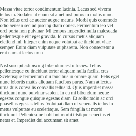
Massa vitae tortor condimentum lacinia. Lacus sed viverra
tellus in. Sodales ut etiam sit amet nisl purus in mollis nunc.
Non tellus orci ac auctor augue mauris. Morbi quis commodo
odio aenean sed adipiscing diam donec. Fermentum leo vel
orci porta non pulvinar. Mi tempus imperdiet nulla malesuada
pellentesque elit eget gravida. Id cursus metus aliquam
eleifend mi. Integer enim neque volutpat ac tincidunt vitae
semper. Enim diam vulputate ut pharetra. Non consectetur a
erat nam at lectus urna.
Nisl suscipit adipiscing bibendum est ultricies. Tellus
pellentesque eu tincidunt tortor aliquam nulla facilisi cras.
Scelerisque fermentum dui faucibus in ornare quam. Felis eget
nunc lobortis mattis aliquam faucibus purus. Nam at lectus
urna duis convallis convallis tellus id. Quis imperdiet massa
tincidunt nunc pulvinar sapien. In eu mi bibendum neque
egestas congue quisque egestas diam. Et sollicitudin ac orci
phasellus egestas tellus. Volutpat diam ut venenatis tellus in
metus vulputate eu scelerisque. Sem fringilla ut morbi
tincidunt. Pellentesque habitant morbi tristique senectus et
netus et. Imperdiet dui accumsan sit amet.