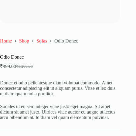
Home
Shop
Sofas
Odio Donec
Odio Donec
₹
999.00
₹
1,200.00
Original
Current
price
price
was:
is:
Donec et odio pellentesque diam volutpat commodo. Amet
₹1,200.00.
₹999.00.
consectetur adipiscing elit ut aliquam purus. Vitae et leo duis
ut diam quam nulla porttitor.
Sodales ut eu sem integer vitae justo eget magna. Sit amet
dictum sit amet justo. Ultrices vitae auctor eu augue ut lectus
arcu bibendum at. Id diam vel quam elementum pulvinar.