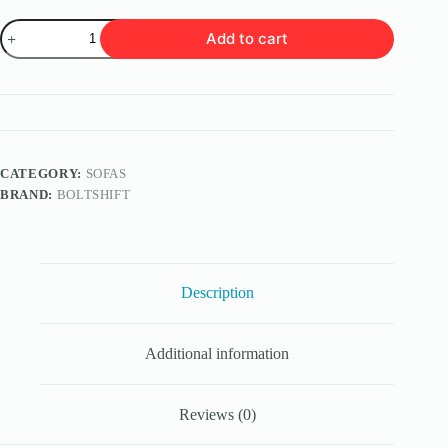
Odio
Add to cart
Donec
quantity
CATEGORY:
SOFAS
BRAND:
BOLTSHIFT
Description
Additional information
Reviews (0)